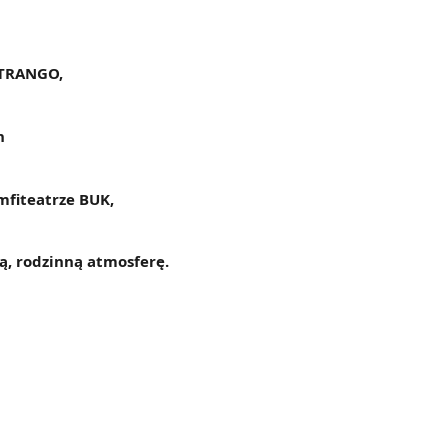
 TRANGO,
h
mfiteatrze BUK,
ą, rodzinną atmosferę.