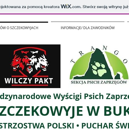
projektowana za pomocą kreatora
.com
. Stwórz swoją witrynę już
SŁÓW O SZCZEKOWYJACH
INFORMACJE/ DLA ZAWODNIKÓW
dzynarodowe Wyścigi Psich Zapr
ZCZEKOWYJE W BU
STRZOSTWA POLSKI • PUCHAR ŚW