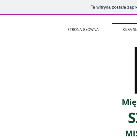
Ta witryna została za
STRONA GŁÓWNA
KILKA 
Mię
S
MI