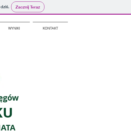
 dziś.
Zacznij Teraz
WYNIKI
KONTAKT
zęgów
KU
IATA